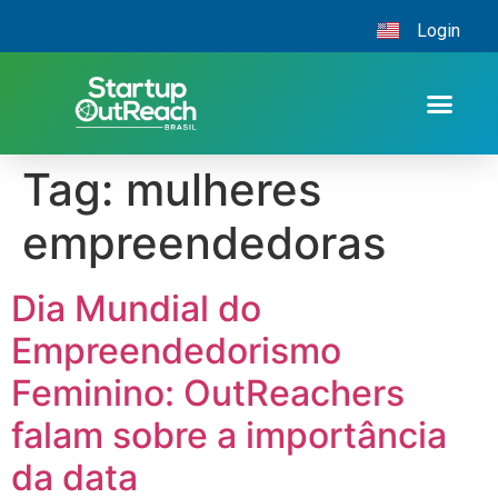
Login
Tag:
mulheres
empreendedoras
Dia Mundial do
Empreendedorismo
Feminino: OutReachers
falam sobre a importância
da data