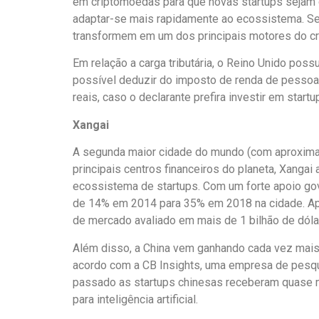
em criptomoedas para que novas startups sejam c
adaptar-se mais rapidamente ao ecossistema. Se
transformem em um dos principais motores do c
Em relação a carga tributária, o Reino Unido possu
possível deduzir do imposto de renda de pessoa f
reais, caso o declarante prefira investir em startu
Xangai
A segunda maior cidade do mundo (com aproxima
principais centros financeiros do planeta, Xangai
ecossistema de startups. Com um forte apoio go
de 14% em 2014 para 35% em 2018 na cidade. Ap
de mercado avaliado em mais de 1 bilhão de dóla
Além disso, a China vem ganhando cada vez mais 
acordo com a CB Insights, uma empresa de pesqu
passado as startups chinesas receberam quase 
para inteligência artificial.