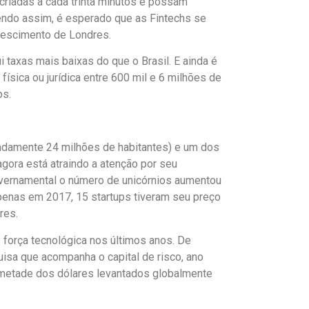
riadas a cada trinta minutos e possam
ndo assim, é esperado que as Fintechs se
rescimento de Londres.
i taxas mais baixas do que o Brasil. E ainda é
ísica ou jurídica entre 600 mil e 6 milhões de
ps.
damente 24 milhões de habitantes) e um dos
 agora está atraindo a atenção por seu
vernamental o número de unicórnios aumentou
enas em 2017, 15 startups tiveram seu preço
res.
força tecnológica nos últimos anos. De
isa que acompanha o capital de risco, ano
metade dos dólares levantados globalmente