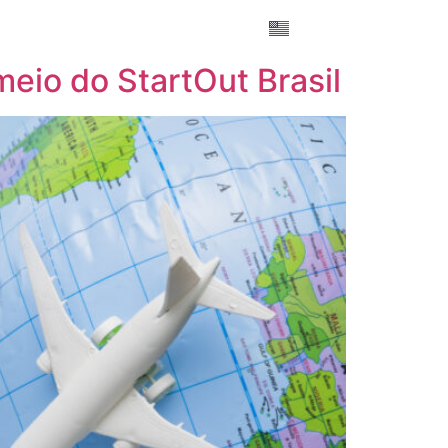
Login
AQ
Contato
eio do StartOut Brasil