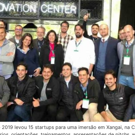
e 2019 levou 15 startups para uma imersão em Xangai, na C
nários, orientações, treinamentos, apresentações de pitchs,