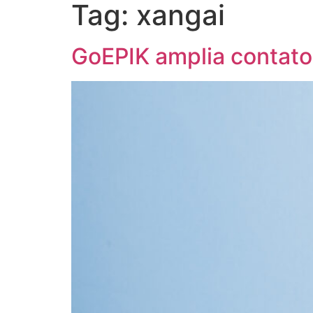
Tag:
xangai
Sobre
Startups
E
GoEPIK amplia contatos