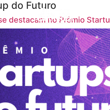
up do Futuro
cossistemas
Blog
F
se destacam no Prêmio Startu