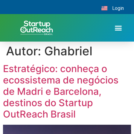
Login
Autor:
Ghabriel
Estratégico: conheça o
ecossistema de negócios
de Madri e Barcelona,
destinos do Startup
OutReach Brasil