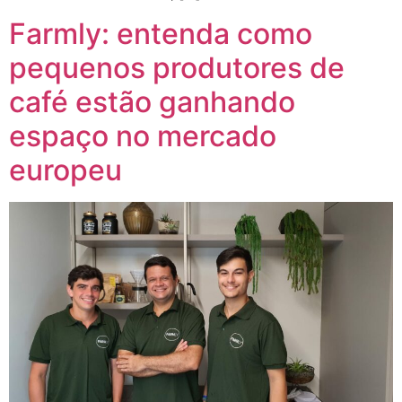
Farmly: entenda como
pequenos produtores de
café estão ganhando
espaço no mercado
europeu