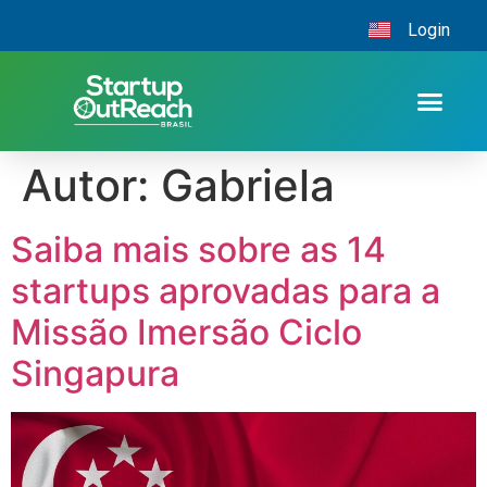
Login
Autor:
Gabriela
Saiba mais sobre as 14
startups aprovadas para a
Missão Imersão Ciclo
Singapura